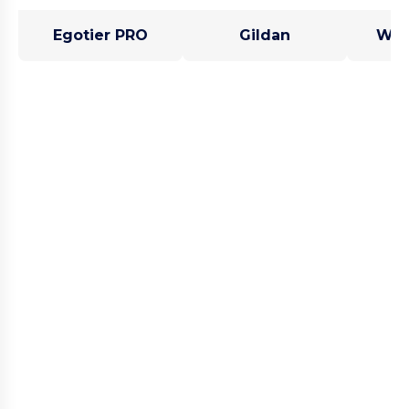
Egotier PRO
Gildan
West